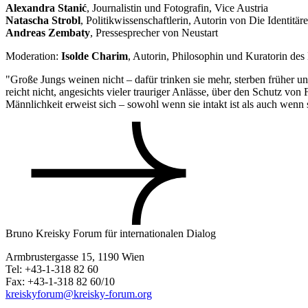
Alexandra Stanić
, Journalistin und Fotografin, Vice Austria
Natascha Strobl
, Politikwissenschaftlerin, Autorin von Die Ident
Andreas Zembaty
, Pressesprecher von Neustart
Moderation:
Isolde Charim
, Autorin, Philosophin und Kuratorin de
"Große Jungs weinen nicht – dafür trinken sie mehr, sterben früher 
reicht nicht, angesichts vieler trauriger Anlässe, über den Schutz vo
Männlichkeit erweist sich – sowohl wenn sie intakt ist als auch wenn s
Bruno Kreisky Forum für internationalen Dialog
Armbrustergasse 15, 1190 Wien
Tel: +43-1-318 82 60
Fax: +43-1-318 82 60/10
kreiskyforum@kreisky-forum.org