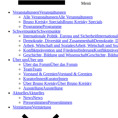
Menü
Veranstaltungen
Veranstaltungen
Alle Veranstaltungen
Alle Veranstaltungen
Bruno Kreisky Specials
Bruno Kreisky Specials
Programme
Programme
Schwerpunkte
Schwerpunkte
Internationale Politik, Europa und Sicherheit
Internationa
Demokratie, Diversität und Zusammenhalt
Demokratie, D
Arbeit, Wirtschaft und Soziales
Arbeit, Wirtschaft und So
Konfliktprävention und Friedensförderung
Konfliktpräve
Geschichte, Bildung und Wissenschaft
Geschichte, Bildu
Über uns
Über uns
Über das Forum
Über das Forum
Team
Team
Vorstand & Gremien
Vorstand & Gremien
KuratorInnen
KuratorInnen
Über Bruno Kreisky
Über Bruno Kreisky
Ausstellung
Ausstellung
Aktuelles
Aktuelles
News
News
Pressestimmen
Pressestimmen
Vermietung
Vermietung